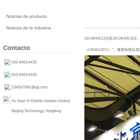
Noticias de la empresa
Noticias de producto
Noticias de la industria
2015
年
9
月
23
日至
2015
年
9
月
26
日
Contacto
（
CISMA2015
）”。海普科技以
020-84014435
020-84014435
234567891@qq.com
Yu Yuan Xi Distrito Haidian District,
Beijing Technology Yongfeng