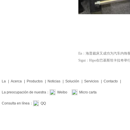
En：
海普裁床又成功为汽车内饰
Sigui：
Hipo在巴基斯坦卡拉奇举行的Gtex
La
|
Acerca
|
Productos
|
Noticias
|
Solución
|
Servicios
|
Contacto
|
La preocupación de nuestra：
Weibo
Micro carta
Consulta en línea：
QQ